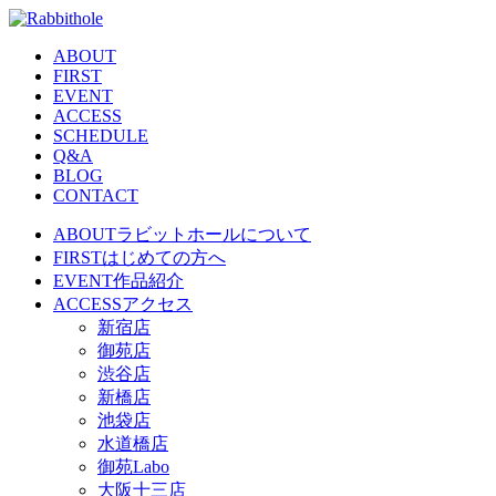
ABOUT
FIRST
EVENT
ACCESS
SCHEDULE
Q&A
BLOG
CONTACT
ABOUT
ラビットホールについて
FIRST
はじめての方へ
EVENT
作品紹介
ACCESS
アクセス
新宿店
御苑店
渋谷店
新橋店
池袋店
水道橋店
御苑Labo
大阪十三店