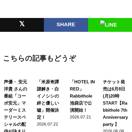
𝕏
SHARE
こちらの記事もどうぞ
声優・ 安元
「米原奇譚
「HOTEL IN
チケット発
洋貴 さんの
謎解き・白
RED」
売は6月8日
番組「コー
イノシシの
Rabbithole
(月)20時
ポ安元」マ
絆と優しい
池袋店で公
START【Ra
ーダーミス
嘘」開催決
演開始！
bbithole 7th
テリースペ
定！
2026.07.21
Anniversary
シャルの配
2026.07.22
party 】
信が決まり
2026.06.08