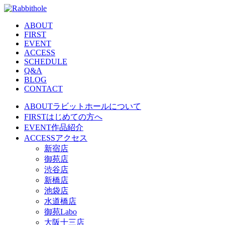
ABOUT
FIRST
EVENT
ACCESS
SCHEDULE
Q&A
BLOG
CONTACT
ABOUT
ラビットホールについて
FIRST
はじめての方へ
EVENT
作品紹介
ACCESS
アクセス
新宿店
御苑店
渋谷店
新橋店
池袋店
水道橋店
御苑Labo
大阪十三店