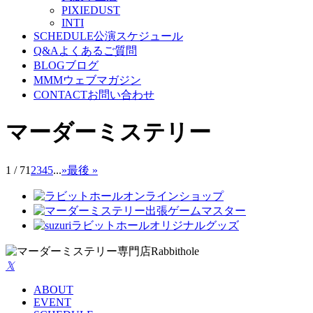
PIXIEDUST
INTI
SCHEDULE
公演スケジュール
Q&A
よくあるご質問
BLOG
ブログ
MMM
ウェブマガジン
CONTACT
お問い合わせ
マーダーミステリー
1 / 7
1
2
3
4
5
...
»
最後 »
𝕏
ABOUT
EVENT