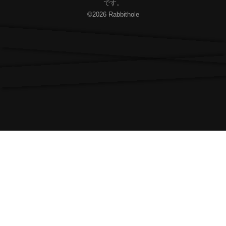
です。
©2026 Rabbithole