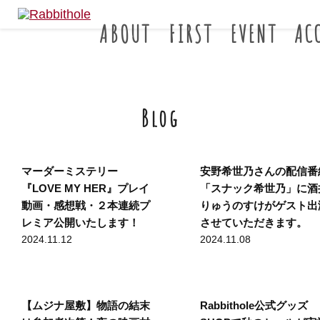
ABOUT
FIRST
EVENT
AC
Blog
マーダーミステリー
安野希世乃さんの配信番
『LOVE MY HER』プレイ
「スナック希世乃」に酒
動画・感想戦・２本連続プ
りゅうのすけがゲスト出
レミア公開いたします！
させていただきます。
2024.11.12
2024.11.08
【ムジナ屋敷】物語の結末
Rabbithole公式グッズ