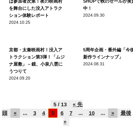
は参加者次第！夜の映画村
SHOPで秋のセールが実
を舞台にした没入アトラク
中！
ション体験レポート
2024.09.30
2024.10.25
京都・太秦映画村！没入ア
5周年企画・番外編「今
トラクション第3弾！「ムジ
新作ラインナップ」
ナ屋敷」 – 鏡、小泉八雲に
2024.08.31
うつりて
2024.09.20
5 / 13
« 先
頭
«
...
3
4
5
6
7
...
10
...
»
最後
»