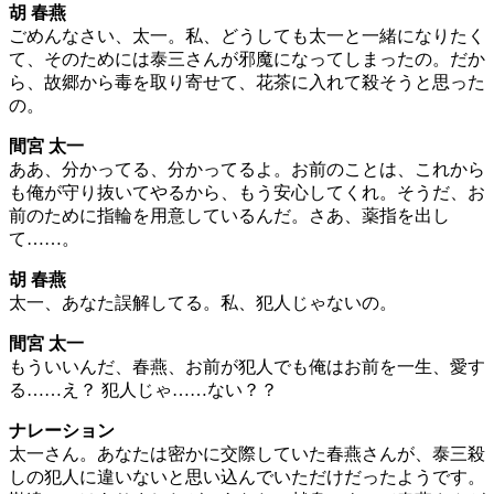
胡 春燕
ごめんなさい、太一。私、どうしても太一と一緒になりたく
て、そのためには泰三さんが邪魔になってしまったの。だか
ら、故郷から毒を取り寄せて、花茶に入れて殺そうと思った
の。
間宮 太一
ああ、分かってる、分かってるよ。お前のことは、これから
も俺が守り抜いてやるから、もう安心してくれ。そうだ、お
前のために指輪を用意しているんだ。さあ、薬指を出し
て……。
胡 春燕
太一、あなた誤解してる。私、犯人じゃないの。
間宮 太一
もういいんだ、春燕、お前が犯人でも俺はお前を一生、愛す
る……え？ 犯人じゃ……ない？？
ナレーション
太一さん。あなたは密かに交際していた春燕さんが、泰三殺
しの犯人に違いないと思い込んでいただけだったようです。