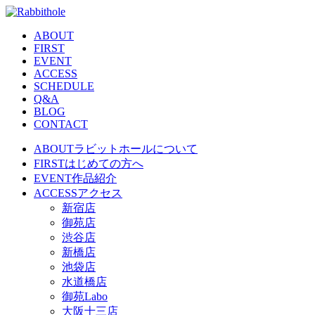
ABOUT
FIRST
EVENT
ACCESS
SCHEDULE
Q&A
BLOG
CONTACT
ABOUT
ラビットホールについて
FIRST
はじめての方へ
EVENT
作品紹介
ACCESS
アクセス
新宿店
御苑店
渋谷店
新橋店
池袋店
水道橋店
御苑Labo
大阪十三店