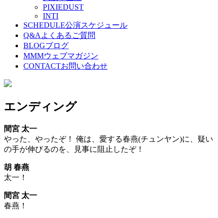
PIXIEDUST
INTI
SCHEDULE
公演スケジュール
Q&A
よくあるご質問
BLOG
ブログ
MMM
ウェブマガジン
CONTACT
お問い合わせ
エンディング
間宮 太一
やった、やったぞ！ 俺は、愛する春燕(チュンヤン)に、疑い
の手が伸びるのを、見事に阻止したぞ！
胡 春燕
太一！
間宮 太一
春燕！