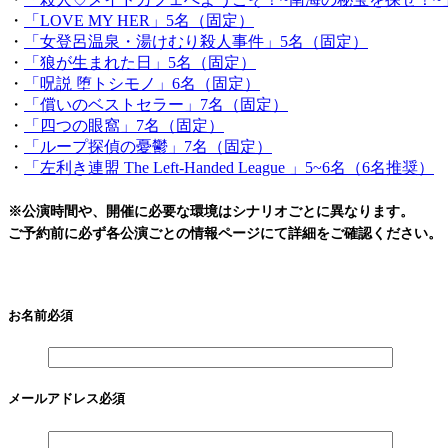
・
「LOVE MY HER」5名（固定）
・
「女登呂温泉・湯けむり殺人事件」5名（固定）
・
「狼が生まれた日」5名（固定）
・
「呪説 堕トシモノ」6名（固定）
・
「償いのベストセラー」7名（固定）
・
「四つの眼窩」7名（固定）
・
「ループ探偵の憂鬱」7名（固定）
・
「左利き連盟 The Left-Handed League 」5~6名（6名推奨）
※公演時間や、開催に必要な環境はシナリオごとに異なります。
ご予約前に必ず各公演ごとの情報ページにて詳細をご確認ください。
お名前
必須
メールアドレス
必須