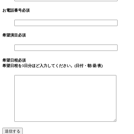
お電話番号
必須
希望演目
必須
希望日程
必須
希望日程を3日分ほど入力してください。(日付・朝/昼/夜)