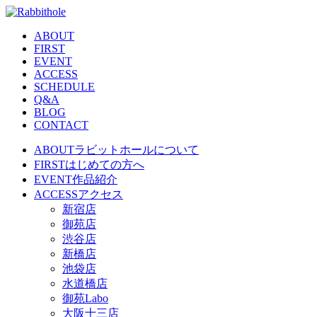
ABOUT
FIRST
EVENT
ACCESS
SCHEDULE
Q&A
BLOG
CONTACT
ABOUT
ラビットホールについて
FIRST
はじめての方へ
EVENT
作品紹介
ACCESS
アクセス
新宿店
御苑店
渋谷店
新橋店
池袋店
水道橋店
御苑Labo
大阪十三店