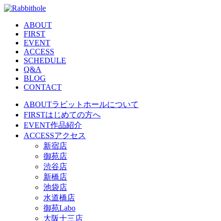
ABOUT
FIRST
EVENT
ACCESS
SCHEDULE
Q&A
BLOG
CONTACT
ABOUT
ラビットホールについて
FIRST
はじめての方へ
EVENT
作品紹介
ACCESS
アクセス
新宿店
御苑店
渋谷店
新橋店
池袋店
水道橋店
御苑Labo
大阪十三店