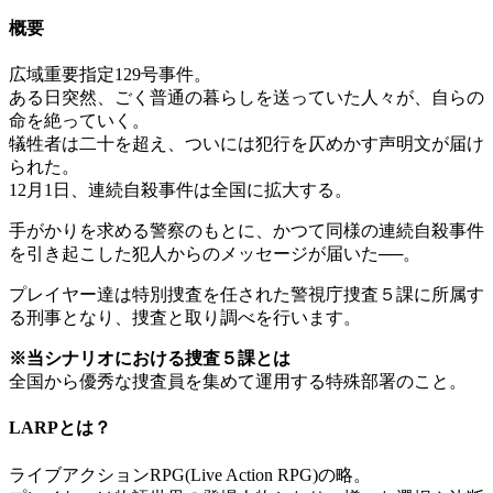
概要
広域重要指定129号事件。
ある日突然、ごく普通の暮らしを送っていた人々が、自らの
命を絶っていく。
犠牲者は二十を超え、ついには犯行を仄めかす声明文が届け
られた。
12月1日、連続自殺事件は全国に拡大する。
手がかりを求める警察のもとに、かつて同様の連続自殺事件
を引き起こした犯人からのメッセージが届いた──。
プレイヤー達は特別捜査を任された警視庁捜査５課に所属す
る刑事となり、捜査と取り調べを行います。
※当シナリオにおける捜査５課とは
全国から優秀な捜査員を集めて運用する特殊部署のこと。
LARPとは？
ライブアクションRPG(Live Action RPG)の略。