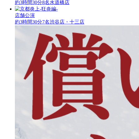
約3時間30分
8名
水道橋店
店舗公演
約3時間30分
7名
渋谷店・十三店